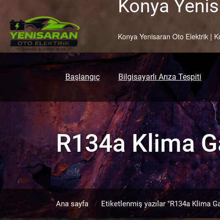
Konya Yenisa
Skip
to
content
Konya Yenisaran Oto Elektrik | K
Başlangıç
Bilgisayarlı Arıza Tespiti
R134a Klima G
Ana sayfa
/
Etiketlenmiş yazılar "R134a Klima Ga