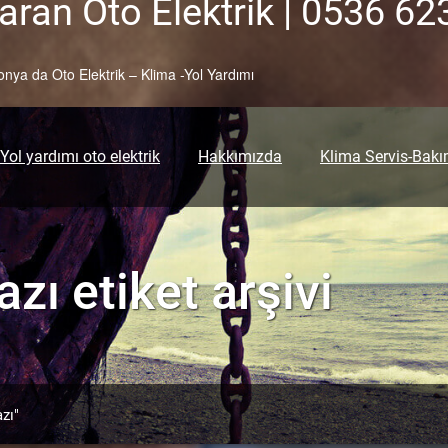
ran Oto Elektrik | 0536 62
onya da Oto Elektrik – Klima -Yol Yardımı
Yol yardımı oto elektrik
Hakkımızda
Klima Servis-Bak
azı
etiket arşivi
zı"