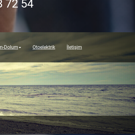
3 72 54
ım-Dolum
Otoelektrik
İletişim