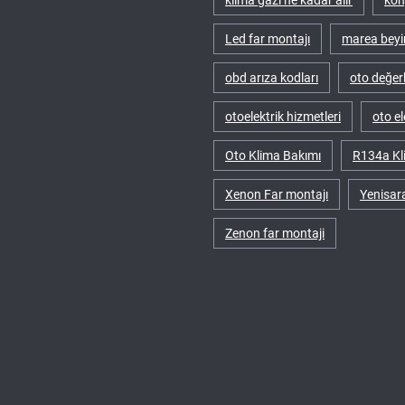
klima gazı ne kadar alır
kon
Led far montajı
marea beyi
obd arıza kodları
oto değer
otoelektrik hizmetleri
oto e
Oto Klima Bakımı
R134a Kl
Xenon Far montajı
Yenisar
Zenon far montaji