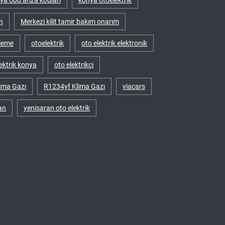
ya obd arıza kodları
konya otoelektrik
n
Merkezi kilit tamir bakım onarım
leme
otoelektrik
oto elektrik elektronik
lektrik konya
oto elektrikçi
ima Gazı
R1234yf Klima Gazı
viacars
an
yenisaran oto elektrik