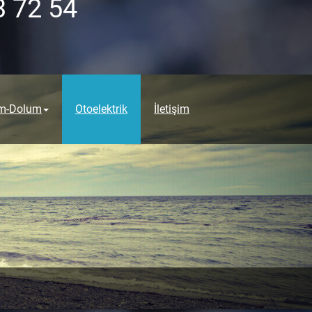
3 72 54
ım-Dolum
Otoelektrik
İletişim