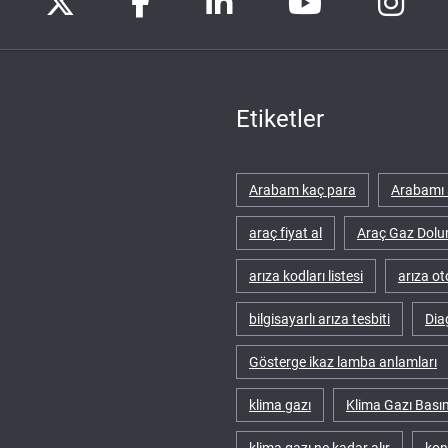
Etiketler
Arabam kaç para
Arabamı 
araç fiyat al
Araç Gaz Dolu
arıza kodları listesi
arıza ot
bilgisayarlı arıza tesbiti
Dia
Gösterge ikaz lamba anlamları
klima gazı
Klima Gazı Bası