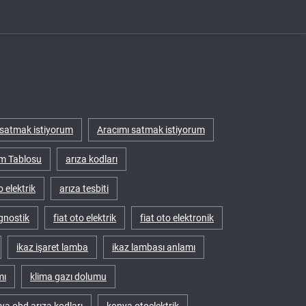
satmak istiyorum
Aracımı satmak istiyorum
m Tablosu
arıza kodları
o elektrik
arıza tesbiti
gnostik
fiat oto elektrik
fiat oto elektronik
ikaz işaret lamba
ikaz lambası anlamı
mı
klima gazı dolumu