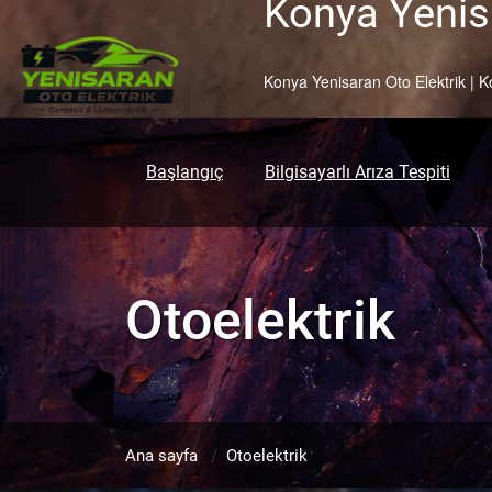
Konya Yenisa
Skip
to
content
Konya Yenisaran Oto Elektrik | K
Başlangıç
Bilgisayarlı Arıza Tespiti
Otoelektrik
Ana sayfa
/
Otoelektrik