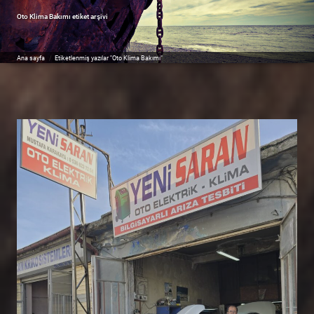
Oto Klima Bakımı
etiket arşivi
Ana sayfa
/
Etiketlenmiş yazılar "Oto Klima Bakımı"