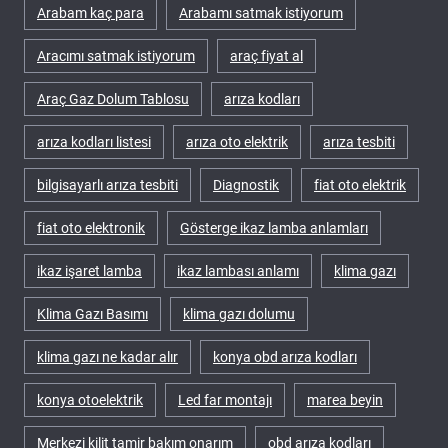
Arabam kaç para
Arabamı satmak istiyorum
Aracımı satmak istiyorum
araç fiyat al
Araç Gaz Dolum Tablosu
arıza kodları
arıza kodları listesi
arıza oto elektrik
arıza tesbiti
bilgisayarlı arıza tesbiti
Diagnostik
fiat oto elektrik
fiat oto elektronik
Gösterge ikaz lamba anlamları
ikaz işaret lamba
ikaz lambası anlamı
klima gazı
Klima Gazı Basımı
klima gazı dolumu
klima gazı ne kadar alır
konya obd arıza kodları
konya otoelektrik
Led far montajı
marea beyin
Merkezi kilit tamir bakım onarım
obd arıza kodları