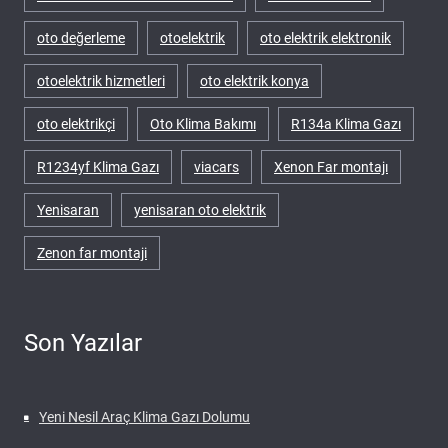
oto değerleme
otoelektrik
oto elektrik elektronik
otoelektrik hizmetleri
oto elektrik konya
oto elektrikçi
Oto Klima Bakımı
R134a Klima Gazı
R1234yf Klima Gazı
viacars
Xenon Far montajı
Yenisaran
yenisaran oto elektrik
Zenon far montaji
Son Yazılar
Yeni Nesil Araç Klima Gazı Dolumu